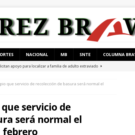
ORTES
NACIONAL
MB
SNTE
COLUMNA BRA
licitan apoyo para localizar a familia de adulto extraviado
pio que servicio de recolección de basura será normal el
tan al «influencer» César Gastelum en Culiacán
ESTATAL
tienen en Tlalpan a hombre con 217 kg de cocaína
ESTATAL
que servicio de
 arrestan con orden de aprehensión vigente
JUÁREZ
ura será normal el
restan a 4 con arma de fuego
JUÁREZ
 febrero