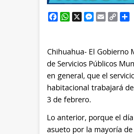
F
W
X
M
E
C
a
h
e
m
o
c
at
ss
ai
p
e
s
e
l
y
Chihuahua- El Gobierno Mu
b
A
n
Li
o
p
g
n
t
de Servicios Públicos Mun
o
p
e
k
r
en general, que el servic
k
r
habitacional trabajará de
3 de febrero.
Lo anterior, porque el d
asueto por la mayoría de 