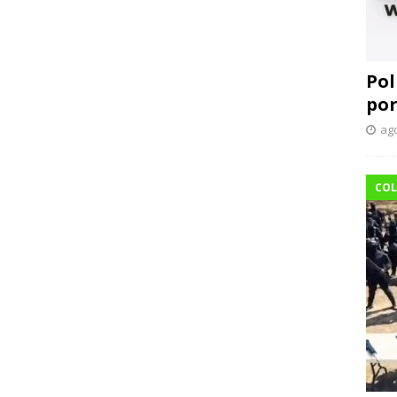
Pol
por
ago
COL