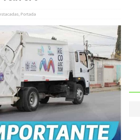
estacadas
,
Portada