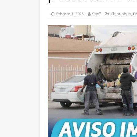
febrero 1, 2025
Staff
Chihuahua
,
D