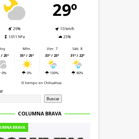
29º
29%
10 km/h
1011 hPa
23%
Hoy
Mñn.
Vier. 7
Sáb. 8
 / 25º
35º / 25º
33º / 23º
31º / 22º
0%
0%
100%
80%
El tiempo en Chihuahua
ar
Buscar
COLUMNA BRAVA
UMNA BRAVA