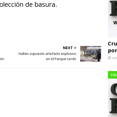
olección de basura.
Cru
NEXT
por
Hallan supuesto artefacto explosivo
oct
jón
en el Parque Lerdo
COL