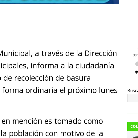
C
o
m
p
nicipal, a través de la Dirección
ar
33º
i
icipales, informa a la ciudadanía
io de recolección de basura
 forma ordinaria el próximo lunes
Busc
ía en mención es tomado como
COL
la población con motivo de la