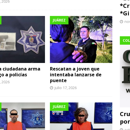
9, 2026
*Cr
*Gi
JUÁREZ
no
COL
a ciudadana arma
Rescatan a joven que
o a policías
intentaba lanzarse de
puente
7, 2026
julio 17, 2026
JUÁREZ
Cru
por
oct