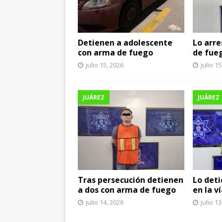
Detienen a adolescente
Lo arr
con arma de fuego
de fue
julio 15, 2026
julio 1
JUÁREZ
JUÁREZ
Tras persecución detienen
Lo deti
a dos con arma de fuego
en la v
julio 14, 2026
julio 1