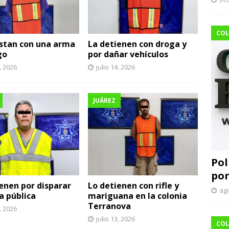
COL
estan con una arma
La detienen con droga y
go
por dañar vehículos
5, 2026
julio 14, 2026
JUÁREZ
Pol
por
enen por disparar
Lo detienen con rifle y
ago
ía pública
mariguana en la colonia
Terranova
3, 2026
julio 13, 2026
COL