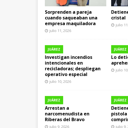
Sorprenden a pareja
Detien
cuando saqueaban una
cristal
empresa maquiladora
julio 1
julio 11, 2026
JUÁREZ
JUÁREZ
Investigan incendios
Lo deti
intencionales en
aprehe
recicladoras; despliegan
julio 1
operativo especial
julio 10, 2026
JUÁREZ
JUÁREZ
Arrestan a
Detiene
narcomenudista en
pistola
Riberas del Bravo
comprim
julio 9, 2026
julio 9,