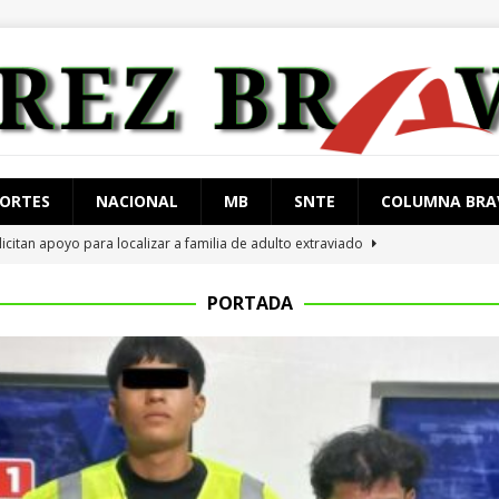
ORTES
NACIONAL
MB
SNTE
COLUMNA BRA
licitan apoyo para localizar a familia de adulto extraviado
PORTADA
tan al «influencer» César Gastelum en Culiacán
ESTATAL
tienen en Tlalpan a hombre con 217 kg de cocaína
ESTATAL
 arrestan con orden de aprehensión vigente
JUÁREZ
restan a 4 con arma de fuego
JUÁREZ