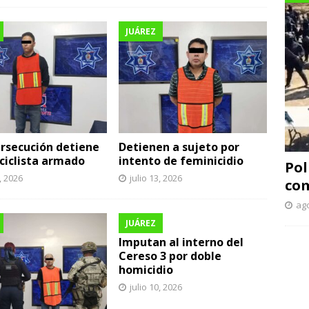
JUÁREZ
rsecución detiene
Detienen a sujeto por
ciclista armado
intento de feminicidio
Pol
3, 2026
julio 13, 2026
com
ago
JUÁREZ
Imputan al interno del
Cereso 3 por doble
homicidio
julio 10, 2026