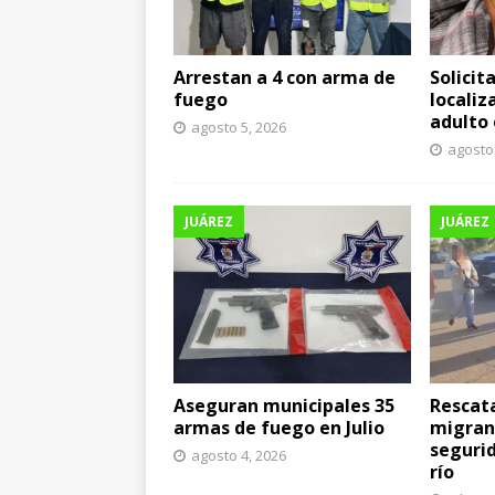
Arrestan a 4 con arma de
Solicit
fuego
localiz
adulto
agosto 5, 2026
agosto 
JUÁREZ
JUÁREZ
Aseguran municipales 35
Rescata
armas de fuego en Julio
migran
segurid
agosto 4, 2026
río