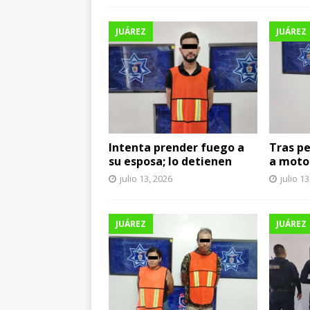
JUÁREZ
JUÁREZ
Intenta prender fuego a
Tras pe
su esposa; lo detienen
a moto
julio 13, 2026
julio 1
JUÁREZ
JUÁREZ