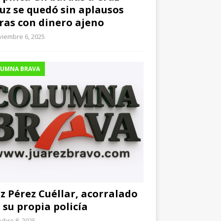
uz se quedó sin aplausos
ras con dinero ajeno
viembre 6, 2025
UMNA BRAVA
z Pérez Cuéllar, acorralado
 su propia policía
ubre 8, 2025