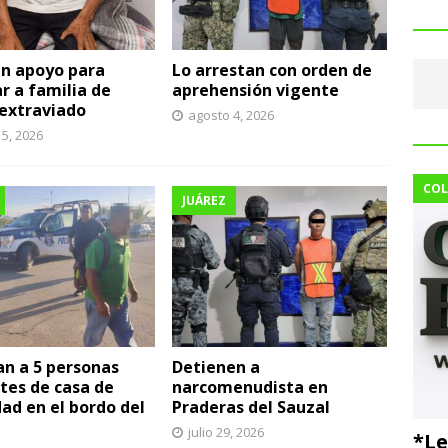
an apoyo para
Lo arrestan con orden de
ar a familia de
aprehensión vigente
 extraviado
agosto 4, 2026
5, 2026
COL
JUÁREZ
n a 5 personas
Detienen a
tes de casa de
narcomenudista en
ad en el bordo del
Praderas del Sauzal
julio 29, 2026
*Le