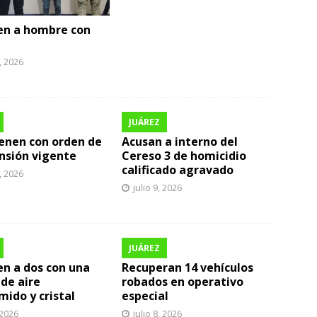
en a hombre con
1, 2026
JUÁREZ
enen con orden de
Acusan a interno del
nsión vigente
Cereso 3 de homicidio
calificado agravado
0, 2026
julio 9, 2026
JUÁREZ
n a dos con una
Recuperan 14 vehículos
 de aire
robados en operativo
ido y cristal
especial
 2026
julio 8, 2026