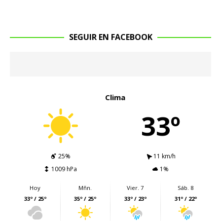
SEGUIR EN FACEBOOK
Clima
33º
25%
11 km/h
1009 hPa
1%
Hoy
Mñn.
Vier. 7
Sáb. 8
33º / 25º
35º / 25º
33º / 23º
31º / 22º