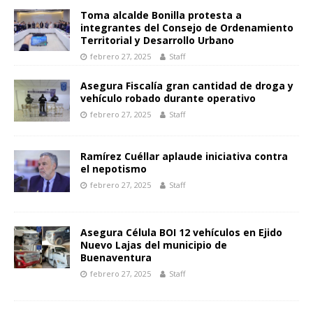
k
p
er
k
r
Toma alcalde Bonilla protesta a
integrantes del Consejo de Ordenamiento
Territorial y Desarrollo Urbano
febrero 27, 2025
Staff
Asegura Fiscalía gran cantidad de droga y
vehículo robado durante operativo
febrero 27, 2025
Staff
Ramírez Cuéllar aplaude iniciativa contra
el nepotismo
febrero 27, 2025
Staff
Asegura Célula BOI 12 vehículos en Ejido
Nuevo Lajas del municipio de
Buenaventura
febrero 27, 2025
Staff