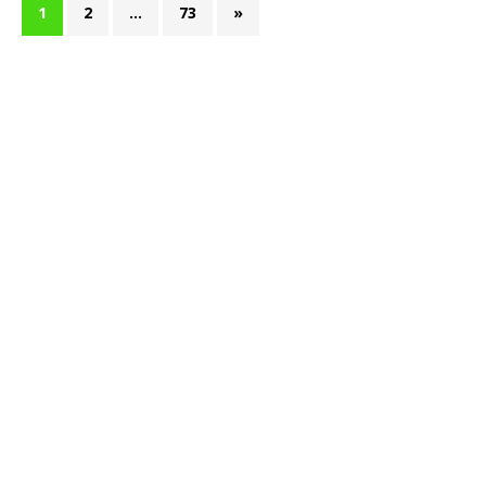
1
2
…
73
»