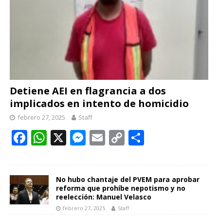
Detiene AEI en flagrancia a dos
implicados en intento de homicidio
febrero 27, 2025
Staff
F
W
X
M
E
C
C
ac
h
e
m
o
o
e
at
ss
ai
p
m
b
s
e
l
y
p
No hubo chantaje del PVEM para aprobar
reforma que prohíbe nepotismo y no
o
A
n
Li
ar
reelección: Manuel Velasco
febrero 27, 2025
Staff
o
p
g
n
ti