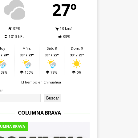
27º
37%
13 km/h
1013 hPa
33%
Hoy
Mñn.
Sáb. 8
Dom. 9
 / 24º
33º / 23º
33º / 22º
33º / 23º
39%
100%
78%
0%
El tiempo en Chihuahua
ar
Buscar
COLUMNA BRAVA
UMNA BRAVA