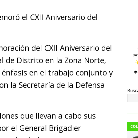
o
m
moró el CXII Aniversario del
p
ar
i
oración del CXII Aniversario del
34º
al de Distrito en la Zona Norte,
 énfasis en el trabajo conjunto y
on la Secretaría de la Defensa
Busc
ciones que llevan a cabo sus
r el General Brigadier
COL