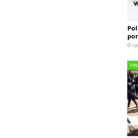
Pol
por
ago
COL