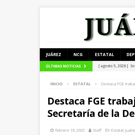
JUÁREZ
NCG
ESTATAL
DEP
[ agosto 5, 2026 ]
So
ÚLTIMAS NOTICIAS
JUÁREZ
INICIO
ESTATAL
Destaca FGE traba
[ agosto 5, 2026 ]
Ma
[ agosto 4, 2026 ]
De
Destaca FGE trabaj
[ agosto 4, 2026 ]
Lo
Secretaría de la D
[ agosto 5, 2026 ]
Ar
febrero 19, 2025
Staff
Estatal
,
Juár