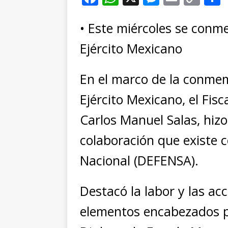
a
h
e
m
o
c
at
ss
ai
p
• Este miércoles se conme
e
s
e
l
y
Ejército Mexicano
b
A
n
Li
o
p
g
n
t
En el marco de la conmem
o
p
e
k
r
Ejército Mexicano, el Fisc
k
r
Carlos Manuel Salas, hizo
colaboración que existe c
Nacional (DEFENSA).
Destacó la labor y las ac
elementos encabezados po