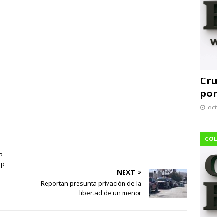
Cru
por
oct
COL
a
mp
NEXT
Reportan presunta privación de la
libertad de un menor