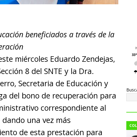
C
o
cación beneficiados a través de la
m
p
eración
ar
33º
este miércoles Eduardo Zendejas,
i
Sección 8 del SNTE y la Dra.
erro, Secretaria de Educación y
Busc
ega del bono de recuperación para
inistrativo correspondiente al
3, dando una vez más
COL
ento de esta prestación para