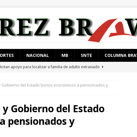
ORTES
NACIONAL
MB
SNTE
COLUMNA BRA
licitan apoyo para localizar a familia de adulto extraviado
 y Gobierno del Estado bonos económicos a pensionados y
tan al «influencer» César Gastelum en Culiacán
ESTATAL
tienen en Tlalpan a hombre con 217 kg de cocaína
ESTATAL
 y Gobierno del Estado
 arrestan con orden de aprehensión vigente
JUÁREZ
a pensionados y
restan a 4 con arma de fuego
JUÁREZ