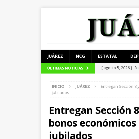
JUÁREZ
NCG
ESTATAL
DEP
[ agosto 5, 2026 ]
So
ÚLTIMAS NOTICIAS
JUÁREZ
INICIO
JUÁREZ
Entregan Sección 8
[ agosto 5, 2026 ]
Ma
jubilados
[ agosto 4, 2026 ]
De
Entregan Sección 8
[ agosto 4, 2026 ]
Lo
bonos económicos 
[ agosto 5, 2026 ]
Ar
jubilados