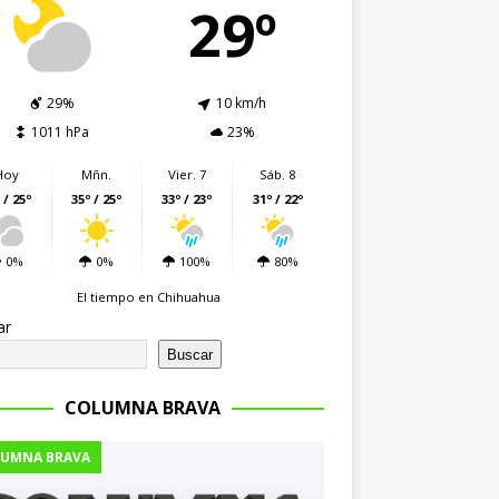
29º
29%
10 km/h
1011 hPa
23%
Hoy
Mñn.
Vier. 7
Sáb. 8
 / 25º
35º / 25º
33º / 23º
31º / 22º
0%
0%
100%
80%
El tiempo en Chihuahua
ar
Buscar
COLUMNA BRAVA
UMNA BRAVA