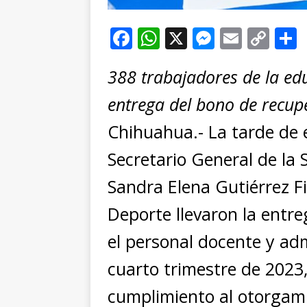
F
W
X
M
E
C
a
h
e
m
o
388 trabajadores de la edu
c
at
ss
ai
p
e
s
e
l
y
entrega del bono de recup
b
A
n
Li
Chihuahua.- La tarde de 
o
p
g
n
t
Secretario General de la 
o
p
e
k
r
Sandra Elena Gutiérrez Fi
k
r
Deporte llevaron la entr
el personal docente y adm
cuarto trimestre de 202
cumplimiento al otorgami