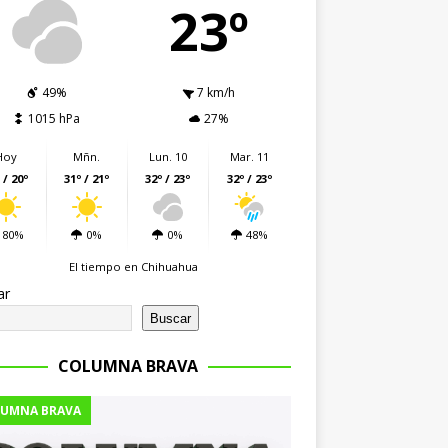
23º
49%
7 km/h
1015 hPa
27%
Hoy
Mñn.
Lun. 10
Mar. 11
 / 20º
31º / 21º
32º / 23º
32º / 23º
80%
0%
0%
48%
El tiempo en Chihuahua
ar
Buscar
COLUMNA BRAVA
UMNA BRAVA