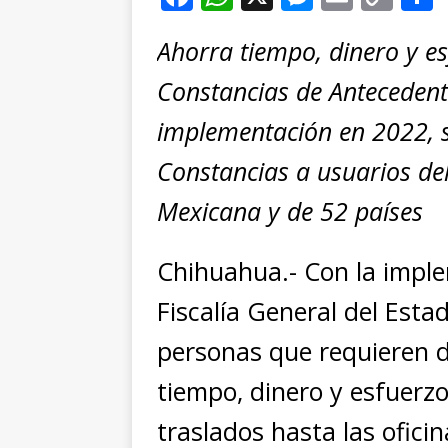
a
h
e
m
o
Ahorra tiempo, dinero y es
c
at
ss
ai
p
e
s
e
l
y
Constancias de Antecedent
b
A
n
Li
implementación en 2022, 
o
p
g
n
t
Constancias a usuarios del 
o
p
e
k
r
Mexicana y de 52 países
k
r
Chihuahua.- Con la implem
Fiscalía General del Esta
personas que requieren d
tiempo, dinero y esfuerzo
traslados hasta las ofici