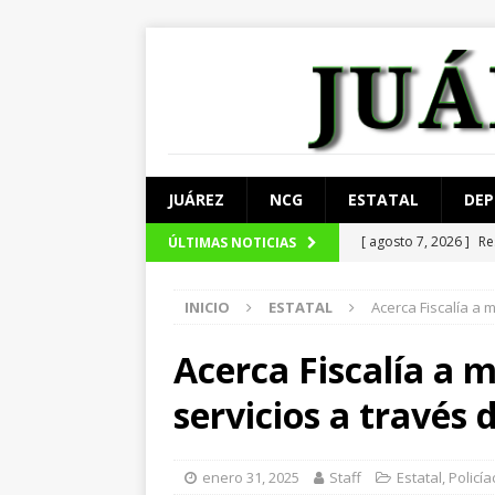
JUÁREZ
NCG
ESTATAL
DEP
[ agosto 7, 2026 ]
Re
ÚLTIMAS NOTICIAS
JUÁREZ
INICIO
ESTATAL
Acerca Fiscalía a m
[ agosto 5, 2026 ]
Ar
[ agosto 5, 2026 ]
So
Acerca Fiscalía a 
JUÁREZ
servicios a través d
[ agosto 5, 2026 ]
Ma
[ agosto 7, 2026 ]
De
enero 31, 2025
Staff
Estatal
,
Policía